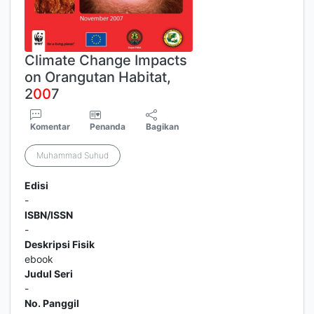
Climate Change Impacts
on Orangutan Habitat,
2
0
0
7
Komentar
Penanda
Bagikan
Muhammad Suhud
Edisi
-
ISBN/ISSN
-
Deskripsi Fisik
ebook
Judul Seri
-
No. Panggil