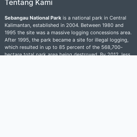
Tentang Kami
Sebangau National Park
is a national park in Central
Kalimantan, established in 2004. Between 1980 and
1995 the site was a massive logging concessions area.
After 1995, the park became a site for illegal logging,
which resulted in up to 85 percent of the 568,700-
hectare total park area being destroyed. By 2012, less
than 1 percent of the park's total area has been
reforested and at the current rate, it will take several
centuries to restore it to its pre-logged state.
Cari
masukkan satu atau lebih kata kunci dari judul,
pengarang, atau subjek
Cari Koleksi