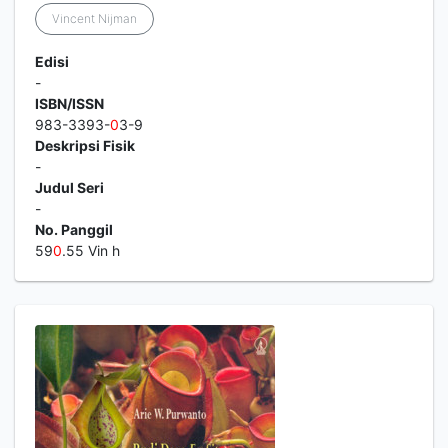
Vincent Nijman
Edisi
-
ISBN/ISSN
983-3393-
0
3-9
Deskripsi Fisik
-
Judul Seri
-
No. Panggil
59
0
.55 Vin h