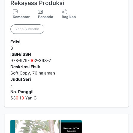
Rekayasa Produksi
Komentar
Penanda
Bagikan
Yana Sumarna
Edisi
3
ISBN/ISSN
978-979-
0
0
2-398-7
Deskripsi Fisik
Soft Copy, 76 halaman
Judul Seri
-
No. Panggil
63
0
.1
0
Yan G