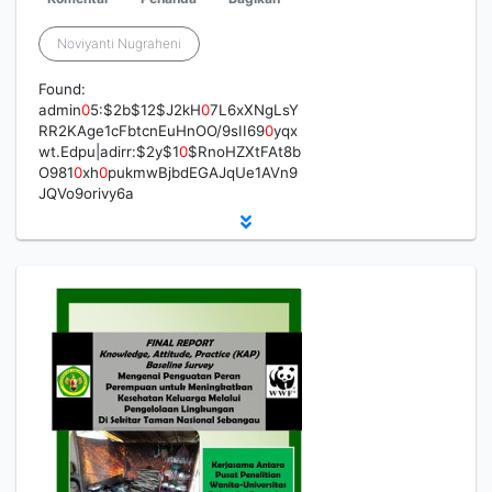
Noviyanti Nugraheni
Found:
admin
0
5:$2b$12$J2kH
0
7L6xXNgLsY
RR2KAge1cFbtcnEuHnOO/9sII69
0
yqx
wt.Edpu|adirr:$2y$1
0
$RnoHZXtFAt8b
O981
0
xh
0
pukmwBjbdEGAJqUe1AVn9
JQVo9orivy6a