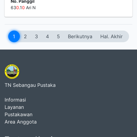
No. Panggil
63
0
.1
0
Ari N
1
2
3
4
5
Berikutnya
Hal. Akhir
TN Sebangau Pustaka
Informasi
Layanan
Pustakawan
Area Anggota