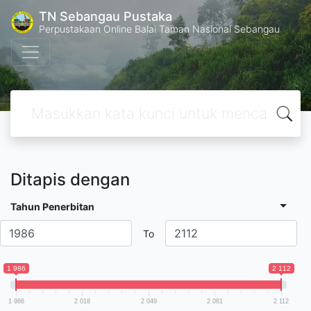
TN Sebangau Pustaka
Perpustakaan Online Balai Taman Nasional Sebangau
Ditapis dengan
Tahun Penerbitan
To
1 986
2 112
1 986
2 018
2 049
2 081
2 112