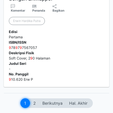
Komentar
Penanda
Bagikan
Erwin Hardika Putra
Edisi
Pertama
ISBN/ISSN
9
78
9
7
9
7567057
Deskripsi Fisik
Soft Cover, 2
9
0 Halaman
Judul Seri
-
No. Panggil
9
10.620 Erw P
1
2
Berikutnya
Hal. Akhir