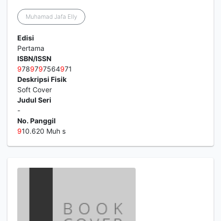
Muhamad Jafa Elly
Edisi
Pertama
ISBN/ISSN
9
78
9
7
9
7564
9
71
Deskripsi Fisik
Soft Cover
Judul Seri
-
No. Panggil
9
10.620 Muh s