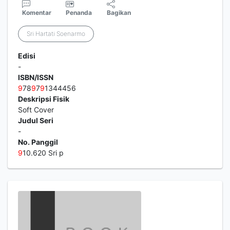
Komentar
Penanda
Bagikan
Sri Hartati Soenarmo
Edisi
-
ISBN/ISSN
9
78
9
7
9
1344456
Deskripsi Fisik
Soft Cover
Judul Seri
-
No. Panggil
9
10.620 Sri p