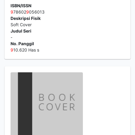
ISBN/ISSN
9
78602
9
056013
Deskripsi Fisik
Soft Cover
Judul Seri
-
No. Panggil
9
10.620 Has s