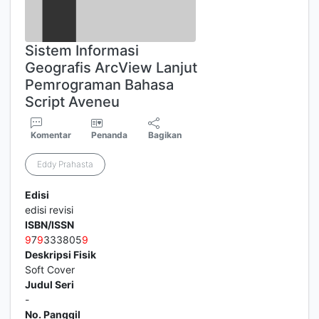
Sistem Informasi
Geografis ArcView Lanjut
Pemrograman Bahasa
Script Aveneu
Komentar
Penanda
Bagikan
Eddy Prahasta
Edisi
edisi revisi
ISBN/ISSN
9
7
9
333805
9
Deskripsi Fisik
Soft Cover
Judul Seri
-
No. Panggil