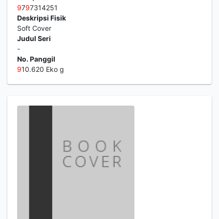
9
7
9
7314251
Deskripsi Fisik
Soft Cover
Judul Seri
-
No. Panggil
9
10.620 Eko g