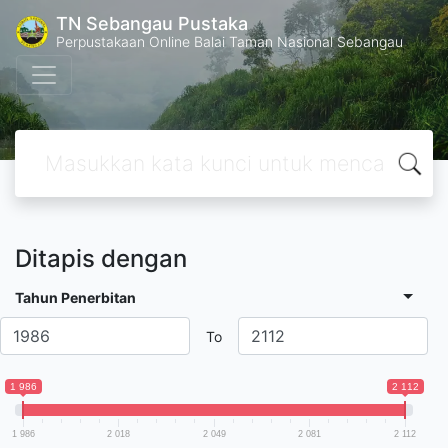
TN Sebangau Pustaka
Perpustakaan Online Balai Taman Nasional Sebangau
Ditapis dengan
Tahun Penerbitan
To
1 986
2 112
1 986
2 018
2 049
2 081
2 112