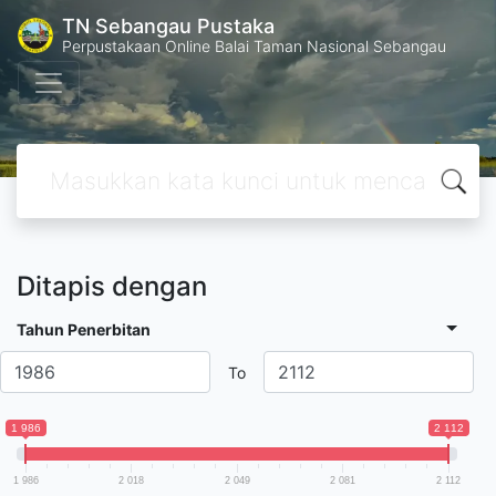
TN Sebangau Pustaka
Perpustakaan Online Balai Taman Nasional Sebangau
Ditapis dengan
Tahun Penerbitan
To
1 986
2 112
1 986
2 018
2 049
2 081
2 112