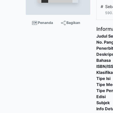
#
Seb
590.
Penanda
Bagikan
Informa
Judul Se
No. Pang
Penerbi
Deskrips
Bahasa
ISBN/IS
Klasifika
Tipe Isi
Tipe Me
Tipe P
Edisi
Subjek
Info Deta