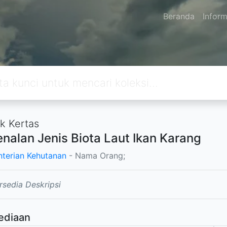
Beranda
Inform
k Kertas
nalan Jenis Biota Laut Ikan Karang
terian Kehutanan
- Nama Orang;
rsedia Deskripsi
ediaan