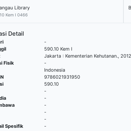
angau Library
10 Kem I 0466
si Detail
ri
-
gil
590.10 Kem I
t
Jakarta
:
Kementerian Kehutanan
.,
201
i Fisik
-
Indonesia
SN
9786021931950
si
590.10
-
dia
-
embawa
-
-
-
il Spesifik
-