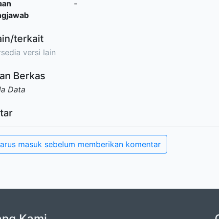
aan
-
ngjawab
ain/terkait
sedia versi lain
an Berkas
da Data
tar
arus masuk sebelum memberikan komentar
ang Kami