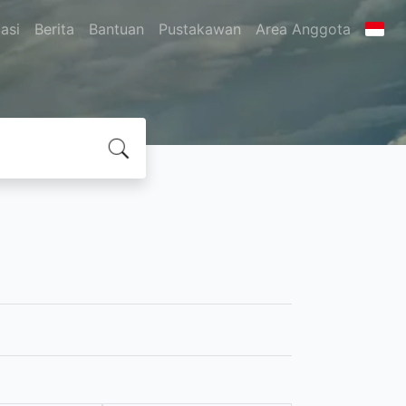
asi
Berita
Bantuan
Pustakawan
Area Anggota