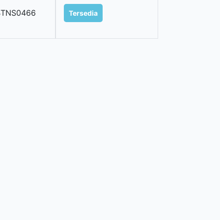
BTNS0466
Tersedia
2