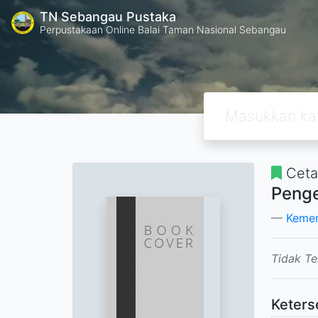
TN Sebangau Pustaka
Perpustakaan Online Balai Taman Nasional Sebangau
Ceta
Penge
Kemen
Tidak Te
Keters